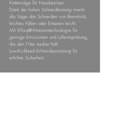
Kettensäge für Hausbesitzer.
Dank der hohen Schneidleistung macht 
die Säge das Schneiden von Brennholz, 
leichtes Fällen oder Entasten leicht.
Mit X-Torq®-Motorentechnologie für 
geringe Emissionen und Lufteinspritzung, 
die den Filter sauber hält.
Low-Kickback-Schneidausrüstung für 
erhöhte Sicherheit.
Riegel + Seynstahl
Aboformular